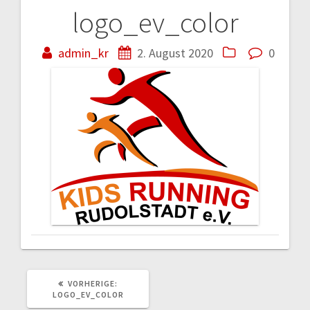
logo_ev_color
Beitragsnavigation
admin_kr
2. August 2020
0
VORHERIGER
VORHERIGE:
BEITRAG:
LOGO_EV_COLOR